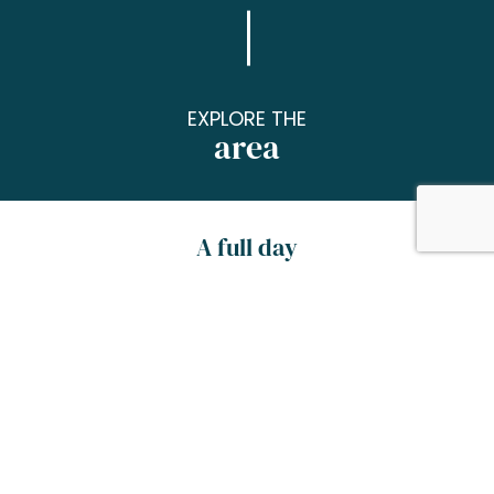
EXPLORE THE
area
A full day
Learn about our history by exploring the
streets and unique heritage sites in our town.
Come and meet the locals of Tarbes and visit
our museums and churches…