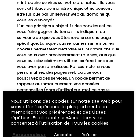
ni introduire de virus sur votre ordinateur. Ils vous
sont attribués de manière unique et ne peuvent
être lus que par un serveur web du domaine qui
vous les a envoyés.
L’un des principaux objectifs des cookies est de
vous faire gagner du temps. Ils indiquent au
serveur web que vous êtes revenu sur une page
spécifique. Lorsque vous retournez sur le site, les
cookies permettent d’extraire les informations que
vous nous avez précédemment fournies, afin que
vous puissiez aisément utiliser les fonctions que
vous avez personnalisées. Par exemple, si vous
personnalisez des pages web ou que vous
souscrivez à des services, un cookie permet de
rappeler automatiquement vos données
personnelles (nom d’utilisateur, mot de passe,
préférences, etc.).
Nous utilisons des cookies sur notre site Web pour
Nous utilisons principalement des cookies de
vous offrir l'expérience la plus pertinente en
session, qui expirent après quelques jours
mémorisant vos préférences et des visites
d’inactivité ou lorsque vous fermez votre
répétées. En cliquant sur «Accepter», vous
navigateur. L’utilisation de cookies nous permet de
consentez à l'utilisation de TOUS les cookies.
personnaliser davantage la navigation sur notre
site.
Personnaliser
Accepter
Refuser
Nous utilisons également des cookies stockés (ou