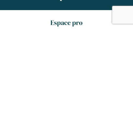
Espace pro
Bienvenue dans l’Espace pro de l’Office de
Tourisme de Tarbes.
Vous y trouverez des infos, des actualités et
des outils utiles !