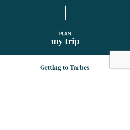
PLAN
my trip
Getting to Tarbes
Tarbes is at the foot of the Pyrenees and is
easy enough to get to by car or with direct
train services and flights from Paris, Bordeaux,
Toulouse and Montpellier.
On a high-speed train, car sharing, a charter
flight or with a private jet, anything is possible,
the choice is yours…