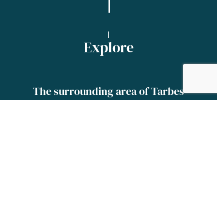
I
Explore
The surrounding area of Tarbes
Tarbes is the perfect base camp for exploring
the area!
You’ll be able to explore the major sights of the
Pyrenees such as Lourdes,
Gavarnie and the Pic du Midi, classified
‘Grands Sites Occitanie- Sud de France’.
If the superb, unique views leave you
speechless, here are some key words to write
on your postcards:
magnificent, hospitality, favourite, we’ll be