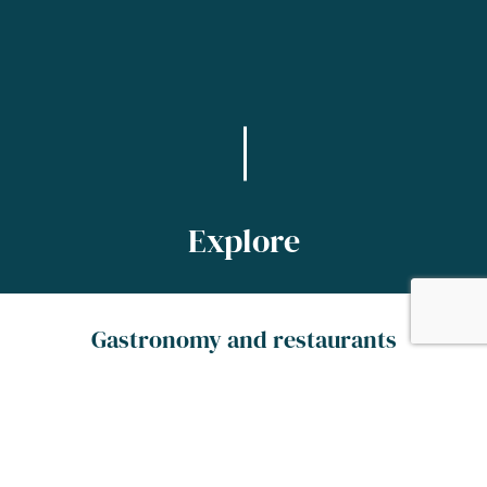
Explore
Gastronomy and restaurants
Welcome to Tarbes. Here, we enjoy the good
things in life! After treating yourselves to our
specialities in the many restaurants and on
the authentic, local markets, you will want to