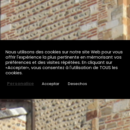
Nous utilisons des cookies sur notre site Web pour vous
offrir l'expérience la plus pertinente en mémorisant vos
préférences et des visites répétées. En cliquant sur
«Accepter», vous consentez à l'utilisation de TOUS les
cookies.
Personalice
Acceptar
Desechos