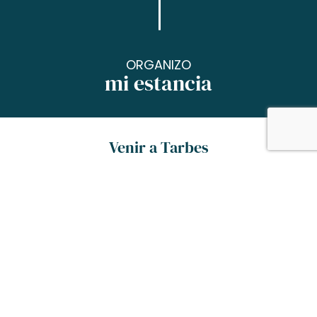
ORGANIZO
mi estancia
Venir a Tarbes
Tarbes, a los pies de los Pirineos, tiene acceso
directo desde París, Burdeos, Toulouse,
Montpellier en coche, en tren o en avión.
En TGV, en coche compartido, en avión o en jet
privado, todos los itinerarios son posibles. Elije
el que prefieras…