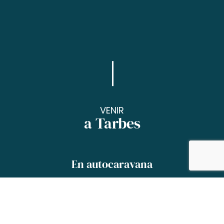
VENIR
a Tarbes
En autocaravana
Si has optado ser itinerante y tu autocaravana
te ofrece una gran libertad de movimiento…
¡Aquí información práctica para facilitar tu
estancia en Tarbes!