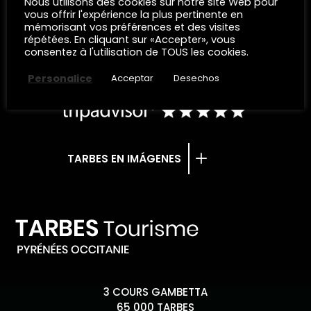
Nous utilisons des cookies sur notre site Web pour
vous offrir l'expérience la plus pertinente en
mémorisant vos préférences et des visites
répétées. En cliquant sur «Accepter», vous
SOLICITUD DE INFORMACIÓN
consentez à l'utilisation de TOUS les cookies.
Personalice
Acceptar
Desechos
TARBES EN IMÁGENES
3 COURS GAMBETTA
65 000 TARBES