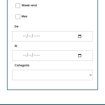
Week-end
Mes
De
Al
Categoría