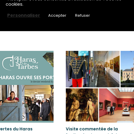
Gym aidants-aidés"
Les ateliers Art'R de la Récup
cookies.
2026 au 31/08/2026
Du 03/08/2026 au 31/08/2026
Personnaliser
Accepter
Refuser
 Maison Marie Saint-Frai
TARBES - au Tiers-lieu des Forges
us
En savoir plus
vertes du Haras
Visite commentée de la