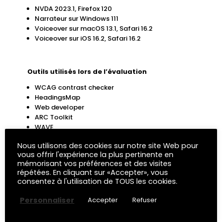
NVDA 2023.1, Firefox 120
Narrateur sur Windows 111
Voiceover sur macOS 13.1, Safari 16.2
Voiceover sur iOS 16.2, Safari 16.2
Outils utilisés lors de l’évaluation
WCAG contrast checker
HeadingsMap
Web developer
ARC Toolkit
WAVE
Nous utilisons des cookies sur notre site Web pour
vous offrir l'expérience la plus pertinente en
Retour d’information et Contact
mémorisant vos préférences et des visites
répétées. En cliquant sur «Accepter», vous
Si vous n’arrivez pas à accéder à un contenu ou à
consentez à l'utilisation de TOUS les cookies.
un service, vous pouvez contacter le responsable
du site web pour être orienté vers une alternative
Personnaliser
Accepter
Refuser
accessible ou obtenir le contenu sous une autre
forme.