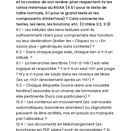
et la couleur de son arrière-plan respectent ils les
ratios minimaux du RGAA (4.5:1 pour le texte de
taille normale, 3:1 pour le grand texte et les
composants d’interface) ? Cela concerne les
textes, les liens, les boutons, etc. (Critère 3.2, 3.3)
6.1 – Les intitulés des liens textuels sont-ils
suffisamment clairs pour comprendre leur fonction
ou leur destination (éviter les « Cliquez ici », « En
savoir plus » génériques sans contexte) ?
6.2 – Dans chaque page web, chaque lien a-t-il un
intitulé ?
9.1 – La hiérarchie des titres (<h1> à <h6>) est-elle
logique et respectée ? Y a-t-il un seul <h1> par page
? N’y a-t-il pas de sauts dans les niveaux de titres
(ex: un <h3> directement après un <h1>) ?
11.2 – Chaque étiquette (ouvre dans une nouvelle
fenêtre) associée à un champ de formulaire est-
elle pertinente (hors cas particuliers) ?
13.3 – Les contenus en mouvement (ex: carrousels
automatiques, bannières animées) ou clignotants
peuvent-ils être arrêtés, mis en pause ou masqués
par l’utilisateur ?
13.4 – Les documents en téléchargement (ex:
brochures en PDF, plans) sont-ils accessibles ? Si