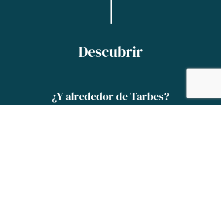
Descubrir
¿Y alrededor de Tarbes?
Lourdes, Gavarnie, Pic du Midi: descubre los
principales lugares de los Pirineos clasificados
como «Grands Sites Occitanie-Sud de France»
(grandes sitios de Occitania-Sur de Francia).
Si pierdes el habla frente a unos paisajes
únicos, aquí están las palabras clave para tu
postal: ¡grandioso, hospitalidad, flechazo,
volveré!