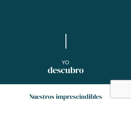
YO
descubro
Nuestros imprescindibles
¡Déjate sorprender por el encanto y la riqueza
de nuestros sitios «best of»,
por la atmósfera única de nuestros mercados
con acentos cantarines,