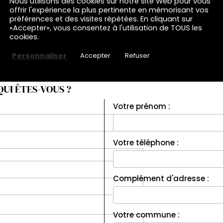
Nous utilisons des cookies sur notre site Web pour vous
offrir l'expérience la plus pertinente en mémorisant vos
préférences et des visites répétées. En cliquant sur
«Accepter», vous consentez à l'utilisation de TOUS les
cookies.
Personnaliser
Accepter
Refuser
QUI ÊTES-VOUS ?
Votre prénom :
Votre téléphone :
Complément d'adresse :
Votre commune :