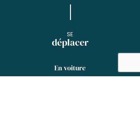
SE
déplacer
En voiture
La circulation à Tarbes et dans son
agglomération est plutôt fluide et confortable.
Faites de vos déplacements un plaisir et
profitez des commodités pour vous
stationner…