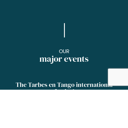
OUR
major events
The Tarbes en Tango international
festival
One of the most famous festivals in the world
takes place right here in Tarbes! In August,
Tarbes becomes the world capital of
Argentinian dancing, music and culture. For the