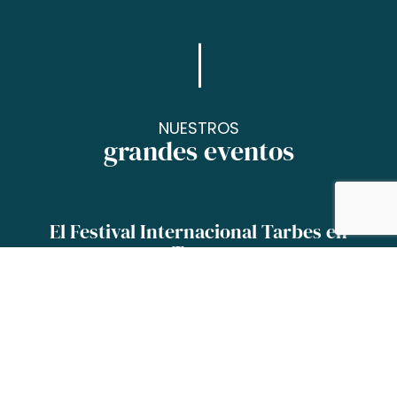
NUESTROS
grandes eventos
El Festival Internacional Tarbes en
Tango
¡Uno de los festivales más famosos del mundo
se celebra en Tarbes! En agosto, Tarbes se
convierte en la capital mundial del baile, de la
música y de la cultura argentinos. Desde hace
más de 25 años, tangueros de todo el mundo