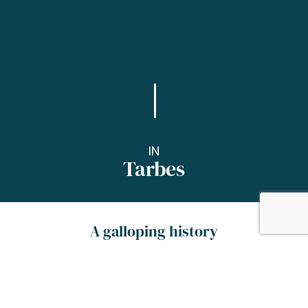
IN
Tarbes
A galloping history
The horses at the stud farm, hussars in uniform
at the Musée Massey,
horse-drawn carriage rides… all in Marshal