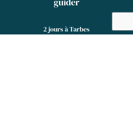
guider
2 jours à Tarbes
Un séjour à Tarbes apporte son lot de
surprises et de découvertes.
Sur deux jours, notre charmante ville a tous les
atouts pour vous séduire !