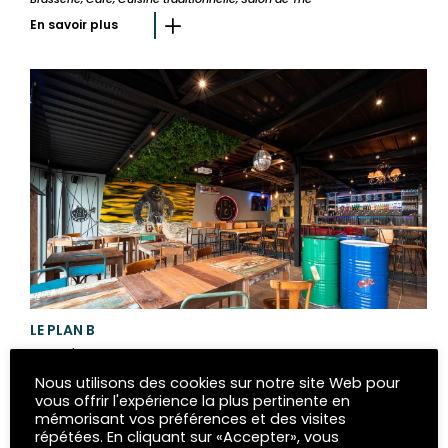
En savoir plus
LE PLAN B
Bistrot / bar à vin, Café, Cuisine traditionnelle
En savoir plus
Nous utilisons des cookies sur notre site Web pour
vous offrir l'expérience la plus pertinente en
mémorisant vos préférences et des visites
répétées. En cliquant sur «Accepter», vous