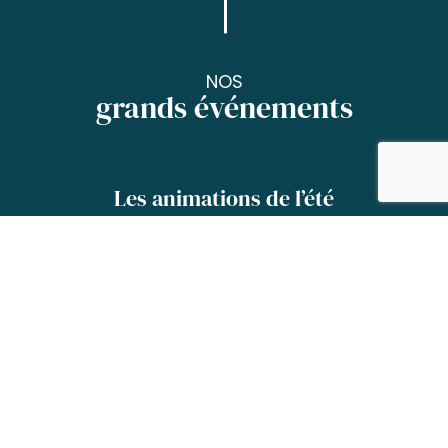
NOS
grands événements
Les animations de l’été
Chaque été, dans la capitale bigourdane, la fête est au
rendez-vous avec un programme chargé de bonheur !
Tarbes l’été, c’est le plaisir de se promener dans les parcs
et jardins, de se balader au Haras et de participer aux
visites de musées ;
c’est aussi l’envie de prendre part à nos grands festivals
et événements incontournables…
Tarbes l’été, c’est une ville qui bouge et où il fait bon vivre
!