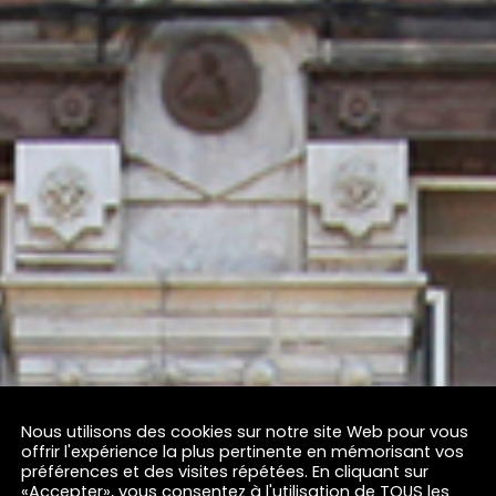
Nous utilisons des cookies sur notre site Web pour vous
offrir l'expérience la plus pertinente en mémorisant vos
préférences et des visites répétées. En cliquant sur
«Accepter», vous consentez à l'utilisation de TOUS les