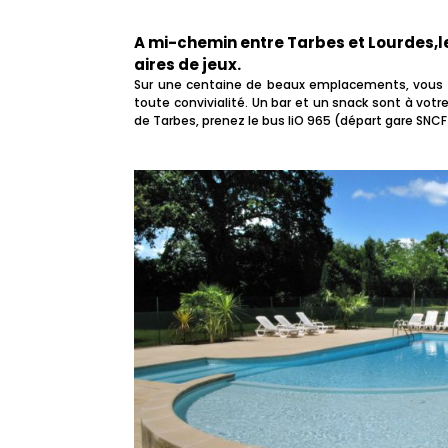
A mi-chemin entre Tarbes et Lourdes,l
aires de jeux.
Faites une pause culturelle dans nos
Faites une pause culturelle dans nos
Faites une pause culturelle dans nos
Faites une pause culturelle dans nos
Faites une pause culturelle dans nos
Faites une pause culturelle dans nos
Sur une centaine de beaux emplacements, vous r
Faites une pause culturelle dans nos
Faites une pause culturelle dans nos
Faites une pause culturelle dans nos
musées !
musées !
musées !
musées !
musées !
musées !
toute convivialité. Un bar et un snack sont à vot
musées !
musées !
musées !
de Tarbes, prenez le bus liO 965 (départ gare SNCF 