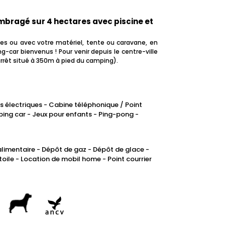
A retenir
! Découvrez les événements
! Découvrez les événements
! Découvrez les événements
To remember
Para recordar
incontournables à venir...
incontournables à venir...
incontournables à venir...
mbragé sur 4 hectares avec piscine et
A Tarbes, ça bouge toute l'année
A Tarbes, ça bouge toute l'année
A Tarbes, ça bouge toute l'année
A Tarbes, ça bouge toute l'année
! Découvrez les événements
! Découvrez les événements
! Découvrez les événements
! Découvrez les événements
A Tarbes, ça bouge toute l'année
A Tarbes, ça bouge toute l'année
s ou avec votre matériel, tente ou caravane, en
incontournables à venir...
incontournables à venir...
incontournables à venir...
incontournables à venir...
! Découvrez les événements
! Découvrez les événements
-car bienvenus ! Pour venir depuis le centre-ville
incontournables à venir...
incontournables à venir...
(arrêt situé à 350m à pied du camping).
électriques - Cabine téléphonique / Point
g car - Jeux pour enfants - Ping-pong -
limentaire - Dépôt de gaz - Dépôt de glace -
oile - Location de mobil home - Point courrier