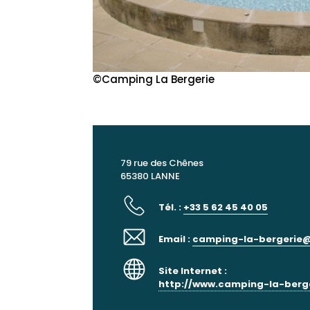
©Camping La Bergerie
79 rue des Chênes
65380 LANNE
Tél. :
+33 5 62 45 40 05
Email :
camping-la-bergerie@
Site Internet :
http://www.camping-la-berg