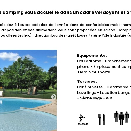
Getting
Desplazarse
Explore the
Moverse
Practical info
Información
museums
Leisure
museos y
Ocio
Loisirs
musées et
surrounding
Car Boot
de Tarbes?
Mercadillos
Vide-greniers
Tarbes
pictures
imágenes
guidées
dans Tarbes
de Tarbes
pratiques
around
por Tarbes
surrounding
alrededor de
práctica
and heritage
Other
patrimonio
Otras
Animations
patrimoine
area of
Sales
Antigüedades
Brocantes
e camping vous accueille dans un cadre verdoyant et o
Tarbes
area of
Tarbes
sites
activities and
animaciones
diverses
Tarbes
Flea Markets
Tarbes
events
ésidez à toutes périodes de l'année dans de confortables mobil-home
re disposition et des animations vous sont proposées en saison. Camping
ou allées Leclerc) : direction Lourdes-arrêt Louey Pyrène Pôle Industrie 
Equipements :
Boulodrome - Branchements 
phone - Emplacement campin
Terrain de sports
Services :
Bar / buvette - Commerce a
Lave linge - Location bungat
- Sèche linge - Wifi