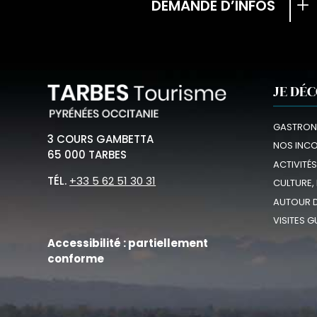
DEMANDE D’INFOS
JE DÉ
GASTRON
3 COURS GAMBETTA
NOS INC
65 000 TARBES
ACTIVITÉS
TÉL.
+33 5 62 51 30 31
CULTURE,
AUTOUR D
VISITES G
Accessibilité : partiellement
conforme