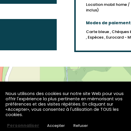
Location mobil home /
inclus)
Modes de paiement
Carte bleue , Chèques 
, Espèces , Eurocard - 
Nous utilisons des cookies sur notre site Web pour vous
offrir l'expérience la plus pertinente en mémorisant vos
préférences et des visites répétées. En cliquant sur
«Accepter», vous consentez à l'utilisation de TOUS les
×
Camping "la Bergerie"
cookies.
79 rue des Chênes
65380 LANNE
Personnaliser
Accepter
Refuser