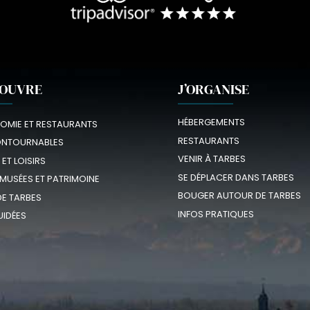
COUVRE
J’ORGANISE
HÉBERGEMENTS
OMIE ET RESTAURANTS
RESTAURANTS
ONTOURNABLES
VENIR À TARBES
 ET LOISIRS
SE DÉPLACER DANS TARBES
 MUSÉES ET PATRIMOINE
BOUGER AUTOUR DE TARBES
E TARBES
INFOS PRATIQUES
UIDÉES