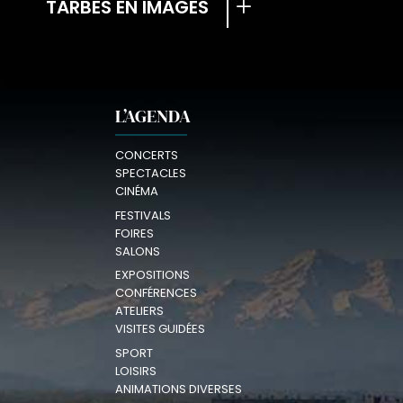
TARBES EN IMAGES
L’AGENDA
CONCERTS
SPECTACLES
CINÉMA
FESTIVALS
FOIRES
SALONS
EXPOSITIONS
CONFÉRENCES
ATELIERS
VISITES GUIDÉES
SPORT
LOISIRS
ANIMATIONS DIVERSES