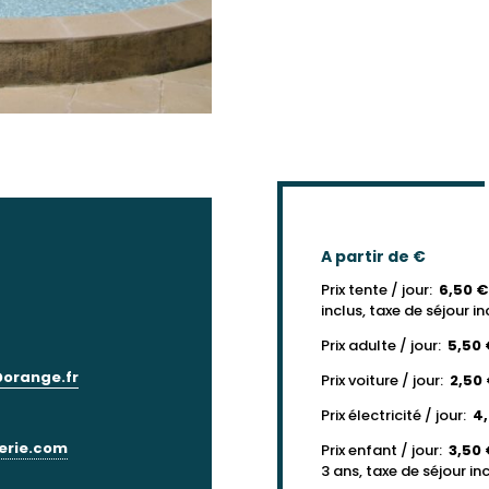
A partir de €
Prix tente / jour:
6,50 
inclus, taxe de séjour in
Prix adulte / jour:
5,50
orange.fr
Prix voiture / jour:
2,50
Prix électricité / jour:
4
erie.com
Prix enfant / jour:
3,50
3 ans, taxe de séjour in