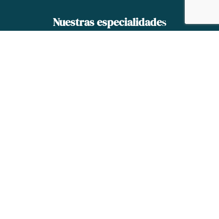
Nuestras especialidade
s
¡En Tarbes se vive bien y nos encanta saborear
los buenos productos de nuestra tierra,
disfrutar de las terrazas y compartir la copa
de la amistad! ​
Aviso a los amantes del buen comer: el
suroeste y Bigorre os encantarán.