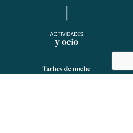
ACTIVIDADES
y ocio
Tarbes de noche
¿Qué hacemos esta noche en Tarbes? Déjate
sorprender…
Bailar, compartir un momento con los
amigos, reírse con un espectáculo, descubrir
nuestros festivales…
En resumen, ¡planifica un programa
divertido para tus noches de todo el el año!