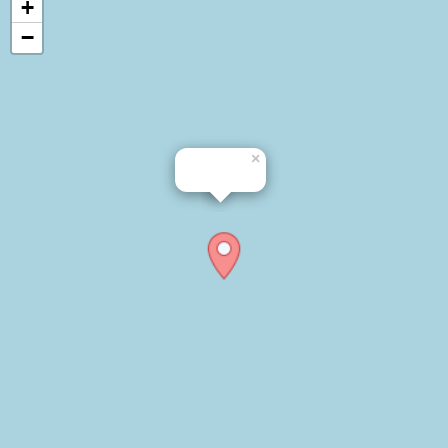
+
−
×