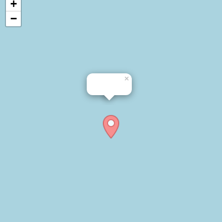
+
−
×