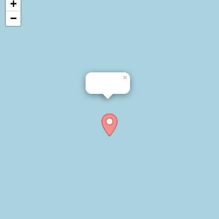
+
−
×