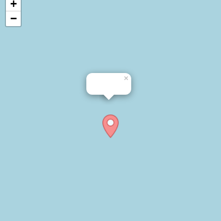
+
−
×