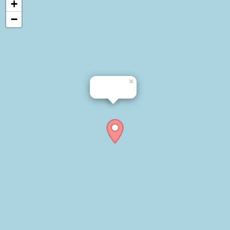
+
−
×