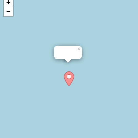
+
−
×