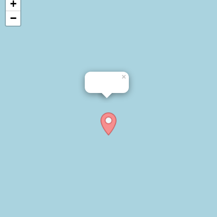
+
−
×