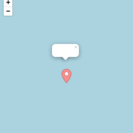
+
−
×