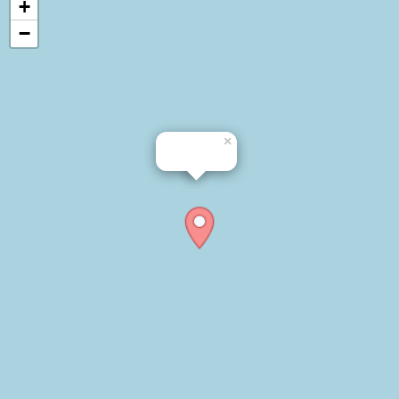
+
−
×