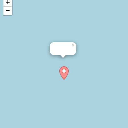
+
−
×