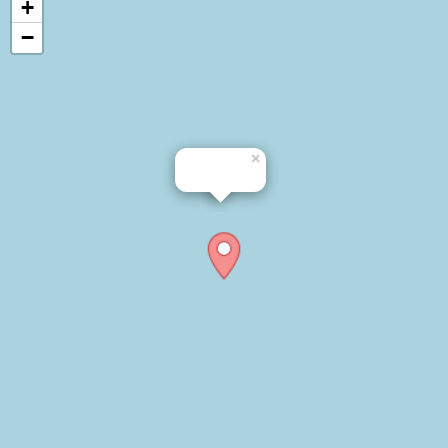
+
−
×