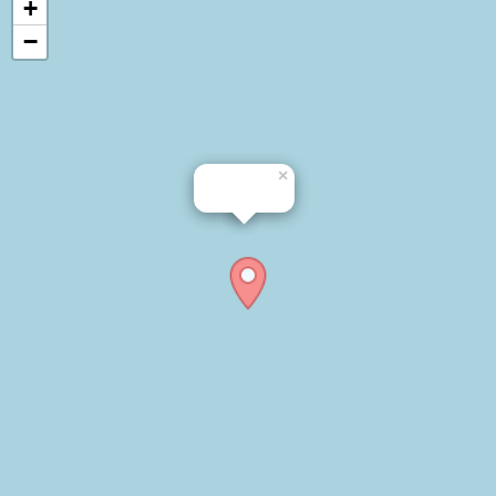
+
−
×