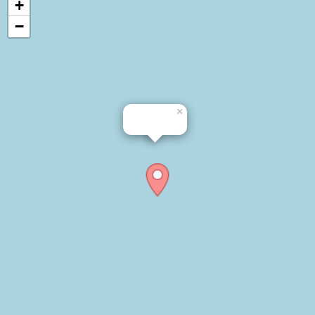
+
−
×