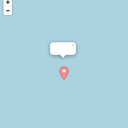
+
−
×