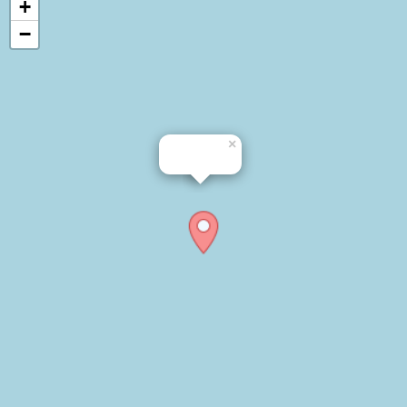
+
−
×