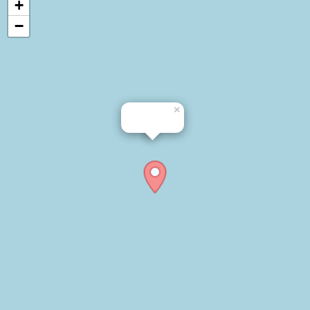
+
−
×