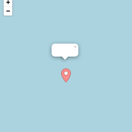
+
−
×