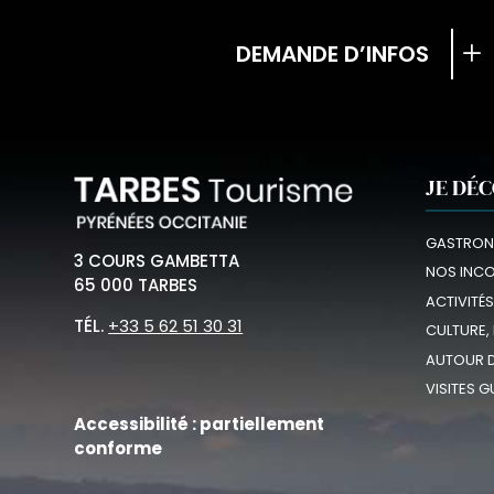
DEMANDE D’INFOS
JE DÉ
GASTRON
3 COURS GAMBETTA
NOS INC
65 000 TARBES
ACTIVITÉS
TÉL.
+33 5 62 51 30 31
CULTURE,
AUTOUR D
VISITES G
Accessibilité : partiellement
conforme