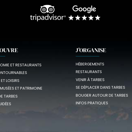
COUVRE
J’ORGANISE
HÉBERGEMENTS
OMIE ET RESTAURANTS
RESTAURANTS
ONTOURNABLES
VENIR À TARBES
 ET LOISIRS
SE DÉPLACER DANS TARBES
 MUSÉES ET PATRIMOINE
BOUGER AUTOUR DE TARBES
E TARBES
INFOS PRATIQUES
UIDÉES