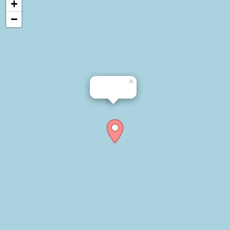
+
−
×