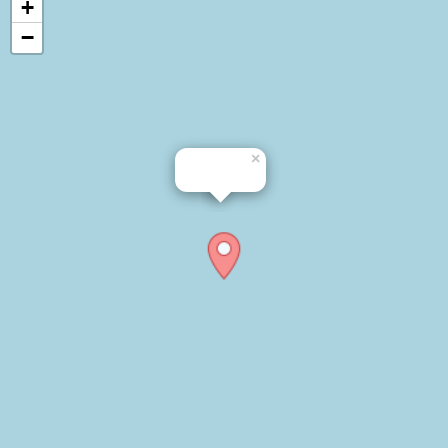
+
−
×