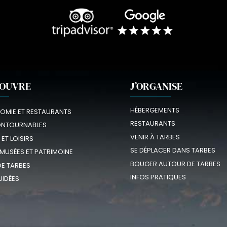
COUVRE
J’ORGANISE
HÉBERGEMENTS
OMIE ET RESTAURANTS
RESTAURANTS
ONTOURNABLES
VENIR À TARBES
 ET LOISIRS
SE DÉPLACER DANS TARBES
 MUSÉES ET PATRIMOINE
BOUGER AUTOUR DE TARBES
E TARBES
INFOS PRATIQUES
UIDÉES