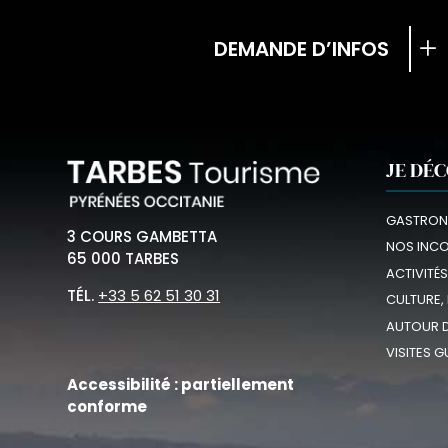
DEMANDE D’INFOS
JE DÉ
GASTRON
3 COURS GAMBETTA
NOS INC
65 000 TARBES
ACTIVITÉS
TÉL.
+33 5 62 51 30 31
CULTURE,
AUTOUR D
VISITES G
Accessibilité : partiellement
conforme