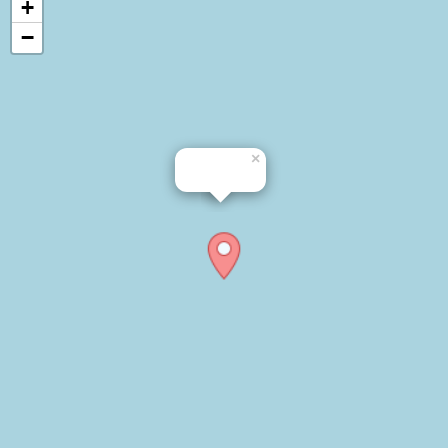
+
−
×