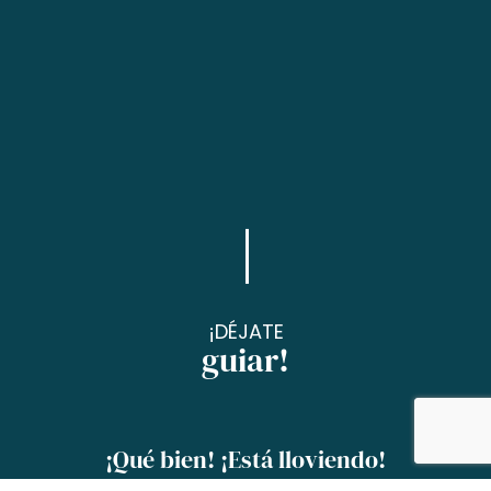
¡DÉJATE
guiar!
¡Qué bien! ¡Está lloviendo!