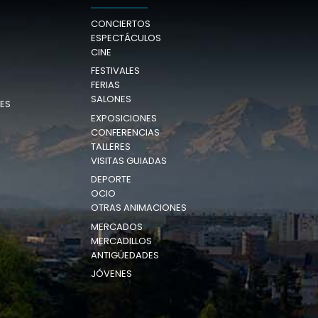
CONCIERTOS
ESPECTÁCULOS
CINE
FESTIVALES
FERIAS
SALONES
ES
EXPOSICIONES
CONFERENCIAS
TALLERES
VISITAS GUIADAS
DEPORTE
OCIO
OTRAS ANIMACIONES
MERCADOS
MERCADILLOS
ANTIGÜEDADES
JÓVENES