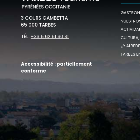
GASTRON
3 COURS GAMBETTA
NUESTROS
65 000 TARBES
ACTIVIDA
TÉL.
+33 5 62 51 30 31
CULTURA,
¿Y ALRED
TARBES E
Accessibilité : partiellement
conforme