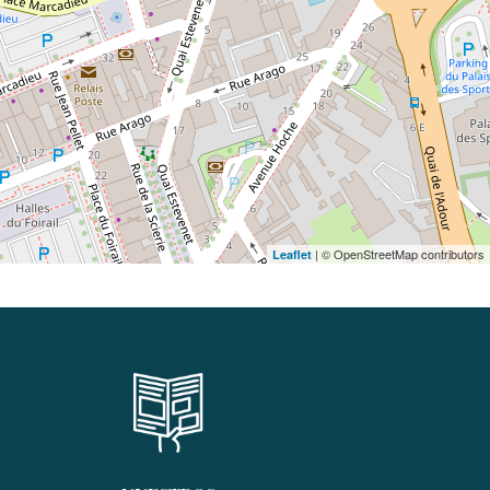
| © OpenStreetMap contributors
Leaflet