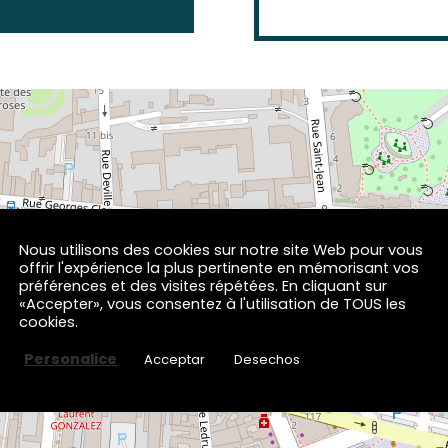
×
L'Echoppe Des Galopins
Nous utilisons des cookies sur notre site Web pour vous
70 Rue Maréchal Foch
offrir l'expérience la plus pertinente en mémorisant vos
65000 TARBES
préférences et des visites répétées. En cliquant sur
«Accepter», vous consentez à l'utilisation de TOUS les
cookies.
Personalice
Acceptar
Desechos